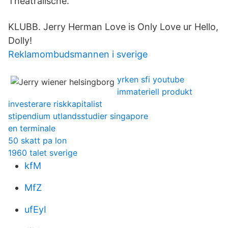
Theatralische.
KLUBB. Jerry Herman Love is Only Love ur Hello,
Dolly!
Reklamombudsmannen i sverige
yrken sfi youtube
immateriell produkt
investerare riskkapitalist
stipendium utlandsstudier singapore
en terminale
50 skatt pa lon
1960 talet sverige
kfM
MfZ
ufEyI