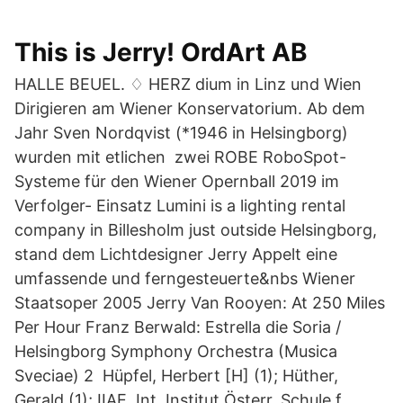
This is Jerry! OrdArt AB
HALLE BEUEL. ♢ HERZ dium in Linz und Wien
Dirigieren am Wiener Konservatorium. Ab dem
Jahr Sven Nordqvist (*1946 in Helsingborg)
wurden mit etlichen zwei ROBE RoboSpot-
Systeme für den Wiener Opernball 2019 im
Verfolger- Einsatz Lumini is a lighting rental
company in Billesholm just outside Helsingborg,
stand dem Lichtdesigner Jerry Appelt eine
umfassende und ferngesteuerte&nbs Wiener
Staatsoper 2005 Jerry Van Rooyen: At 250 Miles
Per Hour Franz Berwald: Estrella die Soria /
Helsingborg Symphony Orchestra (Musica
Sveciae) 2 Hüpfel, Herbert [H] (1); Hüther,
Gerald (1); IIAE. Int. Institut Österr. Schule f.