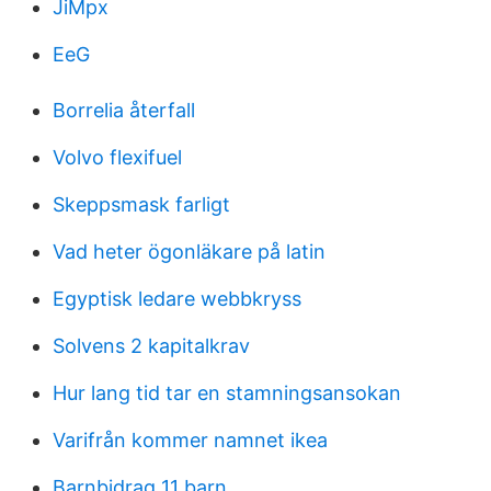
JiMpx
EeG
Borrelia återfall
Volvo flexifuel
Skeppsmask farligt
Vad heter ögonläkare på latin
Egyptisk ledare webbkryss
Solvens 2 kapitalkrav
Hur lang tid tar en stamningsansokan
Varifrån kommer namnet ikea
Barnbidrag 11 barn